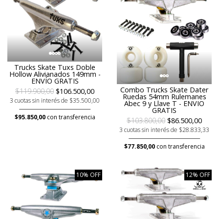
Trucks Skate Tuxs Doble
Hollow Alivianados 149mm -
ENVÍO GRATIS
Combo Trucks Skate Dater
$119.900,00
$106.500,00
Ruedas 54mm Rulemanes
3 cuotas sin interés de $35.500,00
Abec 9 y Llave T - ENVIO
GRATIS
$95.850,00
con transferencia
$103.800,00
$86.500,00
3 cuotas sin interés de $28.833,33
$77.850,00
con transferencia
10% OFF
12% OFF