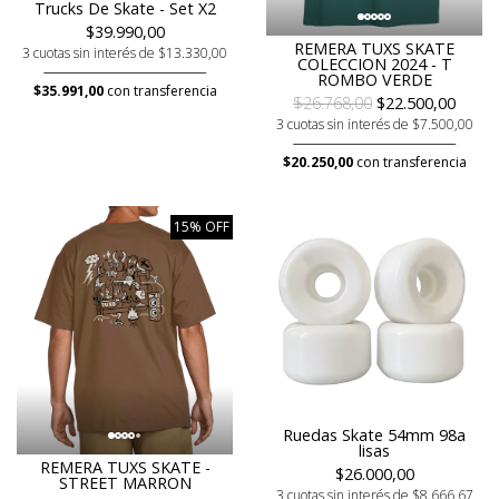
Trucks De Skate - Set X2
$39.990,00
REMERA TUXS SKATE
3 cuotas sin interés de $13.330,00
COLECCION 2024 - T
ROMBO VERDE
$35.991,00
con transferencia
$26.768,00
$22.500,00
3 cuotas sin interés de $7.500,00
$20.250,00
con transferencia
15% OFF
Ruedas Skate 54mm 98a
lisas
REMERA TUXS SKATE -
$26.000,00
STREET MARRON
3 cuotas sin interés de $8.666,67