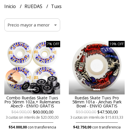
Inicio
RUEDAS
Tuxs
7% OFF
19% OFF
Combo Ruedas Skate Tuxs
Ruedas Skate Tuxs Pro
Pro 56mm 102a + Rulemanes
58mm 101a - Anchas Park
Abec9 - ENVÍO GRATIS
Bowl - ENVÍO GRATIS
$64.900,00
$60.000,00
$59.000,00
$47.500,00
3 cuotas sin interés de $20.000,00
3 cuotas sin interés de $15.833,33
$54.000,00
con transferencia
$42.750,00
con transferencia