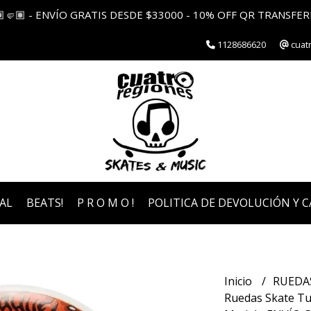
🏽🤛🏽 - ENVÍO GRATIS DESDE $33000 - 10% OFF QR TRANSFER
1128686620
cuat
AL
BEATS!
P R O M O !
POLITICA DE DEVOLUCIÓN Y 
Inicio
RUEDA
Ruedas Skate Tu