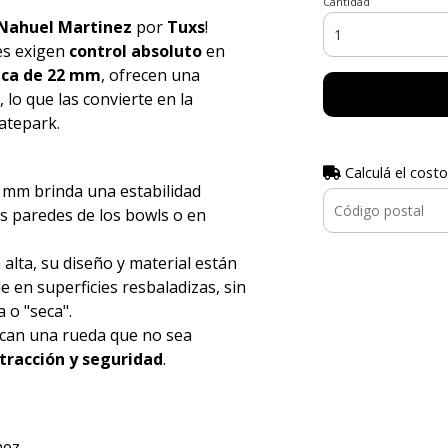
Cantidad
Nahuel Martinez
por
Tuxs
!
es exigen
control absoluto
en
ica de 22 mm
, ofrecen una
 lo que las convierte en la
atepark.
Calculá el costo
2 mm brinda una estabilidad
as paredes de los bowls o en
lta, su diseño y material están
 en superficies resbaladizas, sin
 o "seca".
can una rueda que no sea
tracción y seguridad
.
ez.