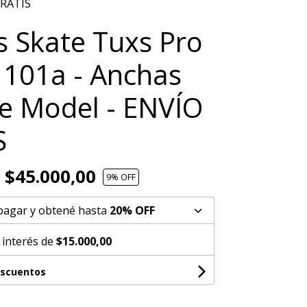
GRATIS
 Skate Tuxs Pro
101a - Anchas
e Model - ENVÍO
S
$45.000,00
9
% OFF
pagar y obtené hasta
20% OFF
 interés de
$15.000,00
escuentos