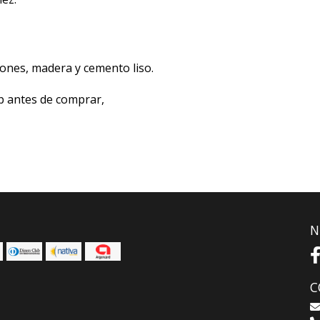
iones, madera y cemento liso.
p antes de comprar,
N
C