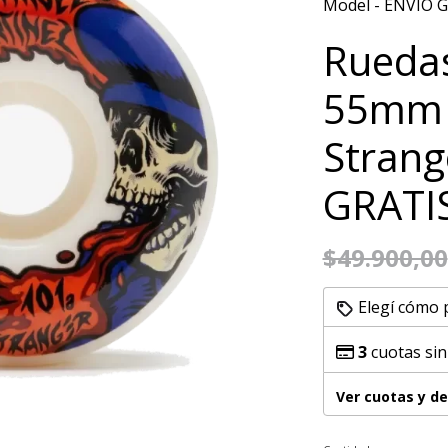
Model - ENVÍO 
Ruedas
55mm 
Strang
GRATI
$49.900,00
Elegí cómo 
3
cuotas sin
Ver cuotas y d