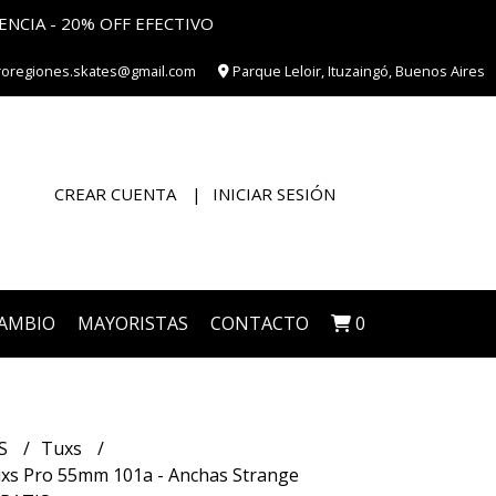
ENCIA - 20% OFF EFECTIVO
roregiones.skates@gmail.com
Parque Leloir, Ituzaingó, Buenos Aires
CREAR CUENTA
INICIAR SESIÓN
CAMBIO
MAYORISTAS
CONTACTO
0
S
Tuxs
xs Pro 55mm 101a - Anchas Strange