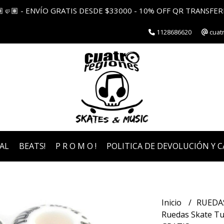
🏽🤛🏽 - ENVÍO GRATIS DESDE $33000 - 10% OFF QR TRANSFER
1128686620
cuat
AL
BEATS!
P R O M O !
POLITICA DE DEVOLUCIÓN Y 
Inicio
RUEDA
Ruedas Skate Tu