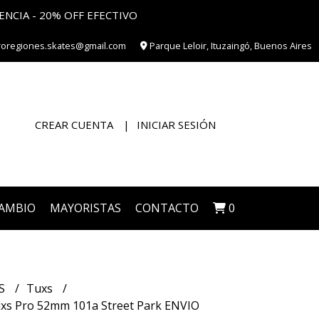
ENCIA - 20% OFF EFECTIVO
roregiones.skates@gmail.com
Parque Leloir, Ituzaingó, Buenos Aires
CREAR CUENTA
INICIAR SESIÓN
CAMBIO
MAYORISTAS
CONTACTO
0
S
Tuxs
xs Pro 52mm 101a Street Park ENVIO