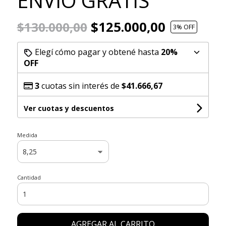
ENVÍO GRATIS
$125.000,00
$130.000,00
3
% OFF
Elegí cómo pagar y obtené hasta
20%
OFF
3
cuotas sin interés de
$41.666,67
Ver cuotas y descuentos
Medida
Cantidad
AGREGAR AL CARRITO