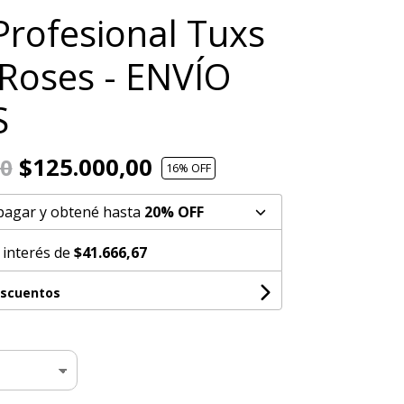
Profesional Tuxs
l Roses - ENVÍO
S
$125.000,00
00
16
% OFF
pagar y obtené hasta
20% OFF
 interés de
$41.666,67
escuentos