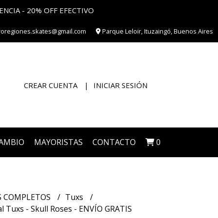
ENCIA - 20% OFF EFECTIVO
roregiones.skates@gmail.com
Parque Leloir, Ituzaingó, Buenos Aires
CREAR CUENTA
INICIAR SESIÓN
CAMBIO
MAYORISTAS
CONTACTO
0
S COMPLETOS
Tuxs
l Tuxs - Skull Roses - ENVÍO GRATIS