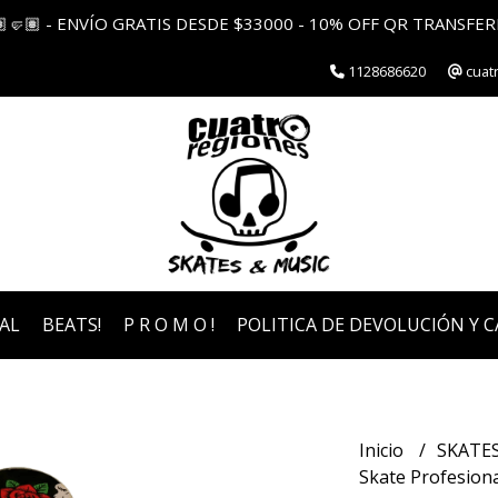
🏽🤛🏽 - ENVÍO GRATIS DESDE $33000 - 10% OFF QR TRANSFER
1128686620
cuat
AL
BEATS!
P R O M O !
POLITICA DE DEVOLUCIÓN Y 
Inicio
SKATE
Skate Profesiona