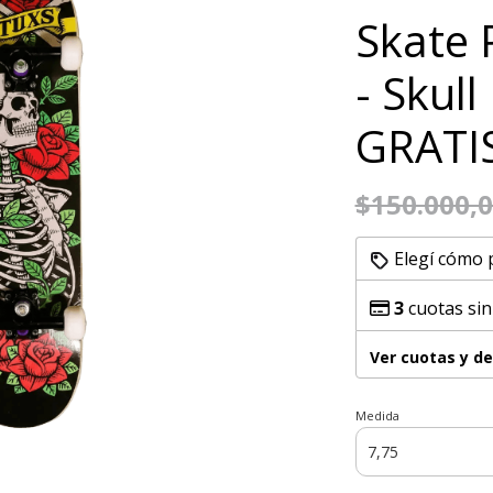
Skate 
- Skul
GRATI
$150.000,
Elegí cómo 
3
cuotas sin
Ver cuotas y d
Medida